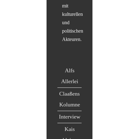
mit
kulturellen
und
politischen
Akteuren.
Alfs
Allerlei
Claaßens
Kolumne
Interview
Kais