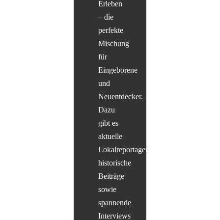
Erleben
– die
perfekte
Mischung
für
Eingeborene
und
Neuentdecker.
Dazu
gibt es
aktuelle
Lokalreportagen,
historische
Beiträge
sowie
spannende
Interviews