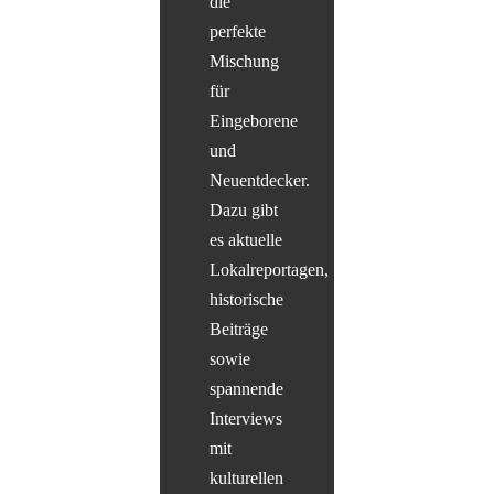
die
perfekte
Mischung
für
Eingeborene
und
Neuentdecker.
Dazu gibt
es aktuelle
Lokalreportagen,
historische
Beiträge
sowie
spannende
Interviews
mit
kulturellen