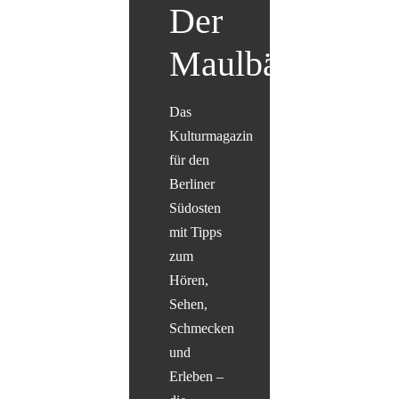
Der
Maulbär
Das
Kulturmagazin
für den
Berliner
Südosten
mit Tipps
zum
Hören,
Sehen,
Schmecken
und
Erleben –