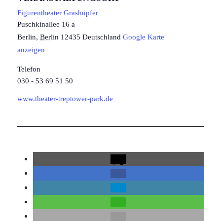
Figurentheater Grashüpfer
Puschkinallee 16 a
Berlin
,
Berlin
12435
Deutschland
Google Karte
anzeigen
Telefon
030 - 53 69 51 50
www.theater-treptower-park.de