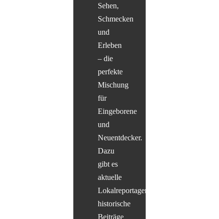
Sehen,
Schmecken
und
Erleben
– die
perfekte
Mischung
für
Eingeborene
und
Neuentdecker.
Dazu
gibt es
aktuelle
Lokalreportagen,
historische
Beiträge