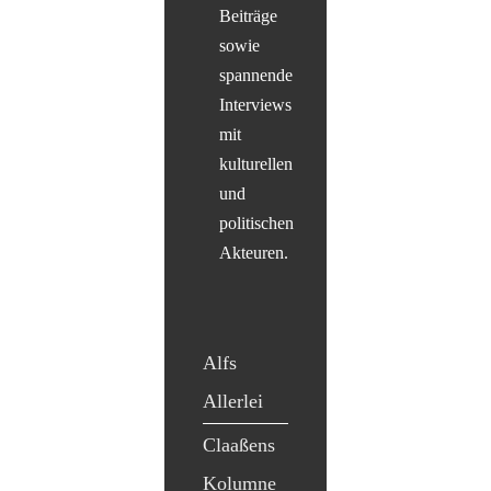
Beiträge
sowie
spannende
Interviews
mit
kulturellen
und
politischen
Akteuren.
Alfs
Allerlei
Claaßens
Kolumne