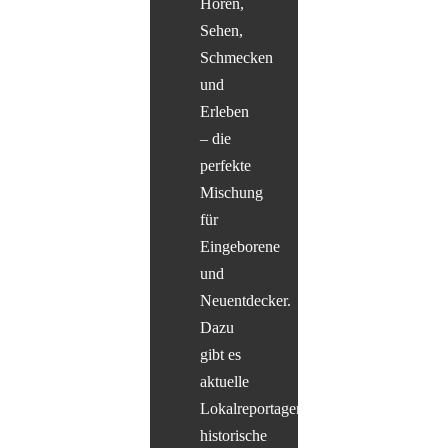
Hören,
Sehen,
Schmecken
und
Erleben
– die
perfekte
Mischung
für
Eingeborene
und
Neuentdecker.
Dazu
gibt es
aktuelle
Lokalreportagen,
historische