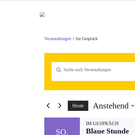
Veranstaltungen
Im Gespräch
Veranstaltungen
Bitte
Schlüsselwort
Suche
eingeben.
und
Suche
Ansichten,
nach
Anstehend
Heute
Veranstaltungen
Navigation
Datum
Schlüsselwort.
IM GESPRÄCH
wählen.
Blaue Stunde
SO.