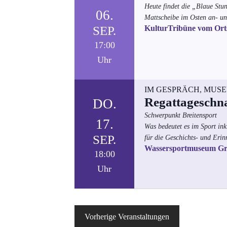
Heute findet die „Blaue Stun
06.
Mattscheibe im Osten an- un
SEP.
KulturTribüne vom Ort
17:00
Uhr
IM GESPRÄCH
,
MUS
Regattageschnat
DO.
Schwerpunkt Breitensport
17.
Was bedeutet es im Sport in
SEP.
für die Geschichts- und Eri
Wassersportmuseum G
18:00
Uhr
Vorherige
Veranstaltungen