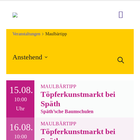
Veranstaltungen
Maulbärtipp
Anstehend
Veran
Suche
Ver
Datum
Such
Ans
wählen.
und
Nav
MAULBÄRTIPP
15.08.
Töpferkunstmarkt bei
Ansic
10:00
Späth
Uhr
Navig
Späth’sche Baumschulen
MAULBÄRTIPP
16.08.
Töpferkunstmarkt bei
10:00