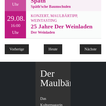
Späth
Uhr
Späth’sche Baumschulen
KONZERT
,
MAULBÄRTIPP
,
29.08.
WEINTASTING
16:00
25 Jahre Der Weinladen
Uhr
Der Weinladen
Veranstaltungen
Vorherige
Heute
Nächste
Veranstal
Der
Maulbär
Das
Kulturmagazin