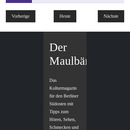
Veranstaltungen
Vorherige
Heute
Nächste
Veranstal
Der
Maulbär
Das
Kulturmagazin
für den Berliner
Südosten mit
Tipps zum
Hören, Sehen,
Schmecken und