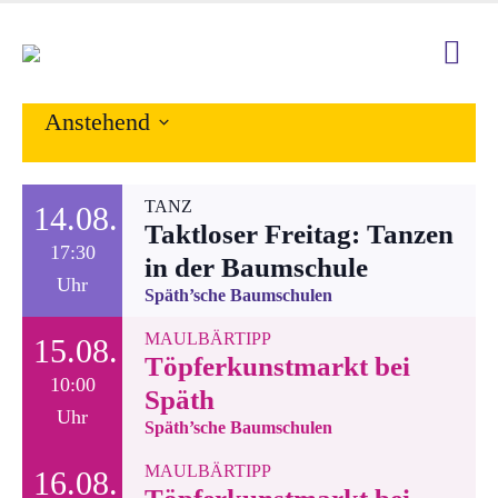
Anstehend
Datum
wählen.
TANZ
14.08.
Taktloser Freitag: Tanzen
17:30
in der Baumschule
Uhr
Späth’sche Baumschulen
MAULBÄRTIPP
15.08.
Töpferkunstmarkt bei
10:00
Späth
Uhr
Späth’sche Baumschulen
MAULBÄRTIPP
16.08.