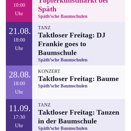
Töpferkunstmarkt bei
10:00
Späth
Uhr
Späth’sche Baumschulen
TANZ
21.08.
Taktloser Freitag: DJ
18:00
Frankie goes to
Uhr
Baumschule
Späth’sche Baumschulen
KONZERT
28.08.
Taktloser Freitag: Baume
18:00
Späth’sche Baumschulen
Uhr
TANZ
11.09.
Taktloser Freitag: Tanzen
17:30
in der Baumschule
Uhr
Späth’sche Baumschulen