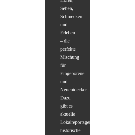
Hören,
Sehen,
Schmecken
und
Erleben
– die
perfekte
Mischung
für
Eingeborene
und
Neuentdecker.
Dazu
gibt es
aktuelle
Lokalreportagen,
historische