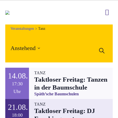
Veranstaltungen
Tanz
Anstehend
Veran
Suche
Ver
Datum
Such
Ans
wählen.
und
Nav
TANZ
14.08.
Taktloser Freitag: Tanzen
Ansic
17:30
in der Baumschule
Uhr
Navig
Späth’sche Baumschulen
TANZ
21.08.
Taktloser Freitag: DJ
18:00