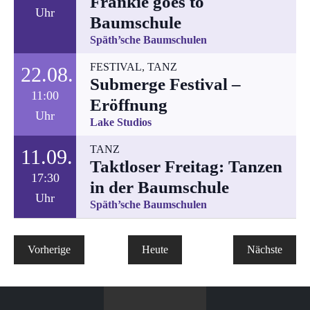
Frankie goes to
Uhr
Baumschule
Späth’sche Baumschulen
FESTIVAL
,
TANZ
22.08.
Submerge Festival –
11:00
Eröffnung
Uhr
Lake Studios
TANZ
11.09.
Taktloser Freitag: Tanzen
17:30
in der Baumschule
Uhr
Späth’sche Baumschulen
Veranstaltungen
Vorherige
Heute
Nächste
Veranstal