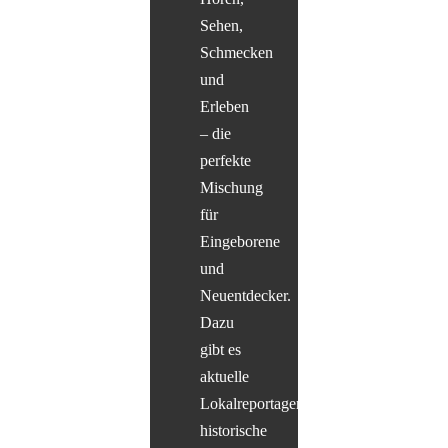
Sehen,
Schmecken
und
Erleben
– die
perfekte
Mischung
für
Eingeborene
und
Neuentdecker.
Dazu
gibt es
aktuelle
Lokalreportagen,
historische