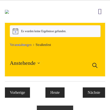
Es wurden keine Ergebnisse gefunden.
Hinweis
Veranstaltungen
Straßenfest
Anstehende
Veran
Suche
Ver
Datum
Such
Ans
wählen.
und
Nav
Vorherige
Heute
Nächste
Ansic
Veranstaltungen
Veranstal
Navig