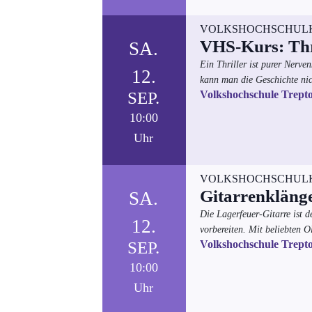
VOLKSHOCHSCHUL
VHS-Kurs: Thri
SA.
Ein Thriller ist purer Nerve
12.
kann man die Geschichte nic
SEP.
Volkshochschule Trept
10:00
Uhr
VOLKSHOCHSCHUL
Gitarrenklänge
SA.
Die Lagerfeuer-Gitarre ist d
12.
vorbereiten. Mit beliebten 
SEP.
Volkshochschule Trept
10:00
Uhr