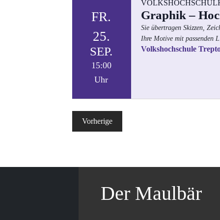
VOLKSHOCHSCHUL
Graphik – Hoch
FR.
Sie übertragen Skizzen, Zei
25.
Ihre Motive mit passenden Li
SEP.
Volkshochschule Trept
15:00
Uhr
Veranstaltungen
Vorherige
Der Maulbär