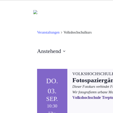
Veranstaltungen
Volkshochschulkurs
Anstehend
Datum
wählen.
VOLKSHOCHSCHUL
Fotospaziergä
DO.
Dieser Fotokurs verbindet 
03.
Wir fotografieren urbane Mo
SEP.
Volkshochschule Trept
10:30