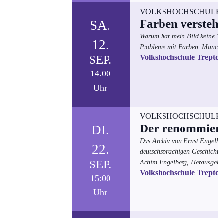
VOLKSHOCHSCHUL
Farben verste
SA.
Warum hat mein Bild keine T
12.
Probleme mit Farben. Manchm
SEP.
Volkshochschule Trept
14:00
Uhr
VOLKSHOCHSCHUL
Der renommiert
DI.
Das Archiv von Ernst Engelbe
22.
deutschsprachigen Geschicht
SEP.
Achim Engelberg, Herausgeb
Volkshochschule Trept
15:00
Uhr