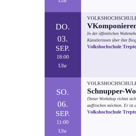
Uhr
VOLKSHOCHSCHUL
VKomponieren 
DO.
In der öffentlichen Wahrne
03.
Künstlerinnen über ihre Biog
SEP.
Volkshochschule Trept
18:00
Uhr
VOLKSHOCHSCHUL
Schnupper-Wor
SO.
Dieser Workshop richtet sic
06.
auffrischen möchten. Er ist 
SEP.
Volkshochschule Trept
11:00
Uhr