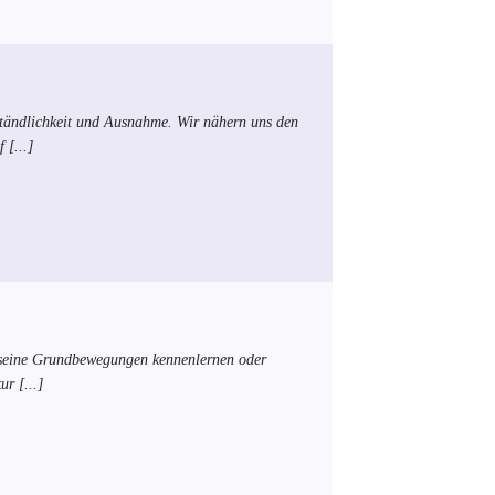
ständlichkeit und Ausnahme. Wir nähern uns den
f
[...]
nd seine Grundbewegungen kennenlernen oder
kur
[...]