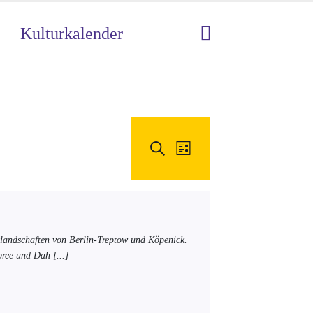
Kulturkalender
Veranstaltungen
Suche
Veranstaltung
Liste
Suche
Ansichten-
und
Navigation
Ansichten,
landschaften von Berlin-Treptow und Köpenick.
Spree und Dah
[...]
Navigation