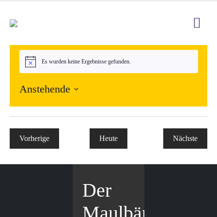
Es wurden keine Ergebnisse gefunden.
Hinweis
Anstehende
Datum
wählen.
Vorherige
Heute
Nächste
Veranstaltungen
Veranstal
Der
Maulbär