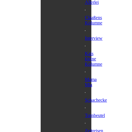
Allerlei
Claaßens
Kolumne
Interview
Kais
kleine
Kolumne
Mama
Mia
Schachecke
Turnbeutel
Zeitreisen