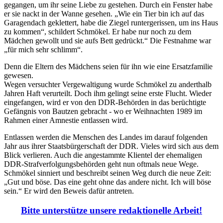
gegangen, um ihr seine Liebe zu gestehen. Durch ein Fenster habe
er sie nackt in der Wanne gesehen. „Wie ein Tier bin ich auf das
Garagendach geklettert, habe die Ziegel runtergerissen, um ins Haus
zu kommen“, schildert Schmökel. Er habe nur noch zu dem
Mädchen gewollt und sie aufs Bett gedrückt.“ Die Festnahme war
„für mich sehr schlimm“.
Denn die Eltern des Mädchens seien für ihn wie eine Ersatzfamilie
gewesen.
Wegen versuchter Vergewaltigung wurde Schmökel zu anderthalb
Jahren Haft verurteilt. Doch ihm gelingt seine erste Flucht. Wieder
eingefangen, wird er von den DDR-Behörden in das berüchtigte
Gefängnis von Bautzen gebracht - wo er Weihnachten 1989 im
Rahmen einer Amnestie entlassen wird.
Entlassen werden die Menschen des Landes im darauf folgenden
Jahr aus ihrer Staatsbürgerschaft der DDR. Vieles wird sich aus dem
Blick verlieren. Auch die angestammte Klientel der ehemaligen
DDR-Strafverfolgungsbehörden geht nun oftmals neue Wege.
Schmökel sinniert und beschreibt seinen Weg durch die neue Zeit:
„Gut und böse. Das eine geht ohne das andere nicht. Ich will böse
sein.“ Er wird den Beweis dafür antreten.
Bitte unterstütze unsere redaktionelle Arbeit!