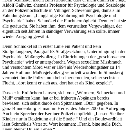
Aldolf Gallwitz, ehemals Professor für Psychologie und Soziologie
an der Polizeihochschule in Villingen-Schwenningen, damals im
Fahndungsteam. „Langjährige Erfahrung mit Psychologie und
Psychiatrie“ haben Schmökel die Flucht ermöglicht. Denn er hat sie
alle getäuscht. Sie haben ihm, dem verurteilten Vergewaltiger, der
eigentlich seit Jahren in ständiger Verwahrung sein sollte, immer
wieder Ausgang gewährt.
Denn Schmökel ist in erster Linie ein Patient und kein
Strafgefangener, Paragraf 63 Strafgesetzbuch, Unterbringung in der
Psychiatrie, Maßregelvollzug. In Einrichtungen der „geschlossenen
Psychiatrie“ wird er untergebracht. Wegen sexuellem Missbrauch
und versuchtem Mord war er 1994 als Wiederholungstäter zu 14
Jahren Haft und Maßregelvollzug verurteilt worden. In Strausberg
vermutet ihn die Polizei nun bei seiner erneuten, seiner sechsten
Flucht, „dort kennt er sich aus, dort hat er als Kind gespielt“.
Dass er in Erdlöchern hausen, sich von „Würmern, Schnecken und
Müll“ ernähren kann, hat er bei früheren Abgängen bereits
bewiesen, sich selbst darob den Spitznamen „Ötzi“ gegeben. In
ganz Brandenburg ist man im Herbst des Jahres 2000 in Aufregung.
Auch ein Sprecher der Berliner Polizei empfiehlt: „Lassen Sie ihre
Kinder nur in Begleitung auf die Straße.“ Und ein Boulevardblatt
lässt Schmökels Vater zu Wort kommen: „Frank, bitte stelle Dich.
Dann bleibst Du am Leben.“