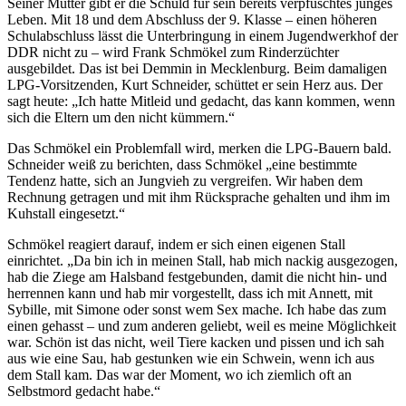
Seiner Mutter gibt er die Schuld für sein bereits verpfuschtes junges
Leben. Mit 18 und dem Abschluss der 9. Klasse – einen höheren
Schulabschluss lässt die Unterbringung in einem Jugendwerkhof der
DDR nicht zu – wird Frank Schmökel zum Rinderzüchter
ausgebildet. Das ist bei Demmin in Mecklenburg. Beim damaligen
LPG-Vorsitzenden, Kurt Schneider, schüttet er sein Herz aus. Der
sagt heute: „Ich hatte Mitleid und gedacht, das kann kommen, wenn
sich die Eltern um den nicht kümmern.“
Das Schmökel ein Problemfall wird, merken die LPG-Bauern bald.
Schneider weiß zu berichten, dass Schmökel „eine bestimmte
Tendenz hatte, sich an Jungvieh zu vergreifen. Wir haben dem
Rechnung getragen und mit ihm Rücksprache gehalten und ihm im
Kuhstall eingesetzt.“
Schmökel reagiert darauf, indem er sich einen eigenen Stall
einrichtet. „Da bin ich in meinen Stall, hab mich nackig ausgezogen,
hab die Ziege am Halsband festgebunden, damit die nicht hin- und
herrennen kann und hab mir vorgestellt, dass ich mit Annett, mit
Sybille, mit Simone oder sonst wem Sex mache. Ich habe das zum
einen gehasst – und zum anderen geliebt, weil es meine Möglichkeit
war. Schön ist das nicht, weil Tiere kacken und pissen und ich sah
aus wie eine Sau, hab gestunken wie ein Schwein, wenn ich aus
dem Stall kam. Das war der Moment, wo ich ziemlich oft an
Selbstmord gedacht habe.“