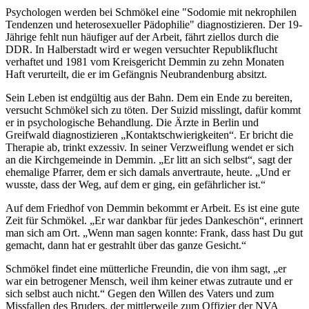
Psychologen werden bei Schmökel eine "Sodomie mit nekrophilen
Tendenzen und heterosexueller Pädophilie" diagnostizieren. Der 19-
Jährige fehlt nun häufiger auf der Arbeit, fährt ziellos durch die
DDR. In Halberstadt wird er wegen versuchter Republikflucht
verhaftet und 1981 vom Kreisgericht Demmin zu zehn Monaten
Haft verurteilt, die er im Gefängnis Neubrandenburg absitzt.
Sein Leben ist endgültig aus der Bahn. Dem ein Ende zu bereiten,
versucht Schmökel sich zu töten. Der Suizid misslingt, dafür kommt
er in psychologische Behandlung. Die Ärzte in Berlin und
Greifwald diagnostizieren „Kontaktschwierigkeiten“. Er bricht die
Therapie ab, trinkt exzessiv. In seiner Verzweiflung wendet er sich
an die Kirchgemeinde in Demmin. „Er litt an sich selbst“, sagt der
ehemalige Pfarrer, dem er sich damals anvertraute, heute. „Und er
wusste, dass der Weg, auf dem er ging, ein gefährlicher ist.“
Auf dem Friedhof von Demmin bekommt er Arbeit. Es ist eine gute
Zeit für Schmökel. „Er war dankbar für jedes Dankeschön“, erinnert
man sich am Ort. „Wenn man sagen konnte: Frank, dass hast Du gut
gemacht, dann hat er gestrahlt über das ganze Gesicht.“
Schmökel findet eine mütterliche Freundin, die von ihm sagt, „er
war ein betrogener Mensch, weil ihm keiner etwas zutraute und er
sich selbst auch nicht.“ Gegen den Willen des Vaters und zum
Missfallen des Bruders, der mittlerweile zum Offizier der NVA