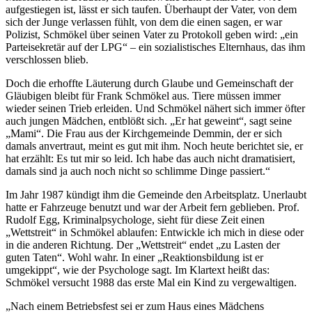
aufgestiegen ist, lässt er sich taufen. Überhaupt der Vater, von dem
sich der Junge verlassen fühlt, von dem die einen sagen, er war
Polizist, Schmökel über seinen Vater zu Protokoll geben wird: „ein
Parteisekretär auf der LPG“ – ein sozialistisches Elternhaus, das ihm
verschlossen blieb.
Doch die erhoffte Läuterung durch Glaube und Gemeinschaft der
Gläubigen bleibt für Frank Schmökel aus. Tiere müssen immer
wieder seinen Trieb erleiden. Und Schmökel nähert sich immer öfter
auch jungen Mädchen, entblößt sich. „Er hat geweint“, sagt seine
„Mami“. Die Frau aus der Kirchgemeinde Demmin, der er sich
damals anvertraut, meint es gut mit ihm. Noch heute berichtet sie, er
hat erzählt: Es tut mir so leid. Ich habe das auch nicht dramatisiert,
damals sind ja auch noch nicht so schlimme Dinge passiert.“
Im Jahr 1987 kündigt ihm die Gemeinde den Arbeitsplatz. Unerlaubt
hatte er Fahrzeuge benutzt und war der Arbeit fern geblieben. Prof.
Rudolf Egg, Kriminalpsychologe, sieht für diese Zeit einen
„Wettstreit“ in Schmökel ablaufen: Entwickle ich mich in diese oder
in die anderen Richtung. Der „Wettstreit“ endet „zu Lasten der
guten Taten“. Wohl wahr. In einer „Reaktionsbildung ist er
umgekippt“, wie der Psychologe sagt. Im Klartext heißt das:
Schmökel versucht 1988 das erste Mal ein Kind zu vergewaltigen.
„Nach einem Betriebsfest sei er zum Haus eines Mädchens