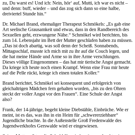
zu, Du warst es! Und ich: Nein, hör‘ auf, Mutti, ich war es nicht –
und denn: buff, wieder – und das zog sich dann so eine halbe,
dreiviertel Stunde hin.“
Dr. Michael Brand, ehemaliger Therapeut Schmökels: „Es gab eine
Art seelische Grausamkeit und etwas, dass in den Randbereich des
Sexuellen geht, erzwungene Nähe.“ Schmökel wird berichten, bis
zum 14. Lebensjahr im Bett der Mutter geschlafen haben zu müssen.
„Das ist doch abartig, was soll denn der Scheiß. Sonnabends,
Mittagsschlaf, musste ich mich mit zu ihr auf die Couch legen, und
die hat meine Hände und Arme so in ihre Arme verschlungen.
Dieses völlige Eingenommen – das hat mir tierische Angst gemacht.
Da kriege ich heute noch einen Krampf. Wenn eine Frau mir heute
auf die Pelle rückt, kriege ich einen totalen Koller.“
Brand berichtet, Schmökel sei konsequent und erfolgreich von
gleichaltrigen Mädchen fern gehalten worden, „bis zu den Ohren
steckt der voller Angst vor den Frauen“. Eine Schule der Angst
also?
Frank, der 14-jährige, begeht kleine Diebstähle, Einbrüche. Wie er
meint, ist es das, was ihn in ein Heim für „schwererziehbare“
Jugendliche brachte. In die Außenstelle Groß Fredenwalde des
Jugendwerkhofes Gerswalde wird er eingewiesen.