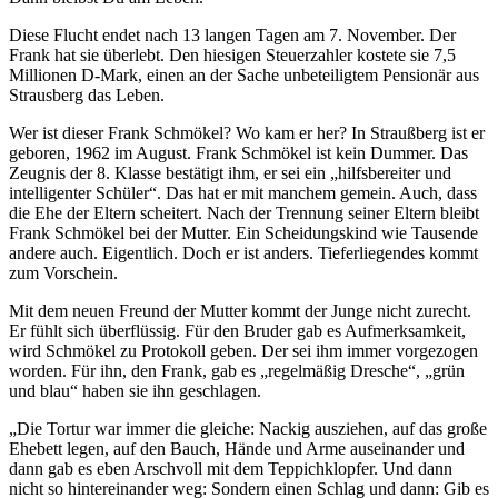
Diese Flucht endet nach 13 langen Tagen am 7. November. Der
Frank hat sie überlebt. Den hiesigen Steuerzahler kostete sie 7,5
Millionen D-Mark, einen an der Sache unbeteiligtem Pensionär aus
Strausberg das Leben.
Wer ist dieser Frank Schmökel? Wo kam er her? In Straußberg ist er
geboren, 1962 im August. Frank Schmökel ist kein Dummer. Das
Zeugnis der 8. Klasse bestätigt ihm, er sei ein „hilfsbereiter und
intelligenter Schüler“. Das hat er mit manchem gemein. Auch, dass
die Ehe der Eltern scheitert. Nach der Trennung seiner Eltern bleibt
Frank Schmökel bei der Mutter. Ein Scheidungskind wie Tausende
andere auch. Eigentlich. Doch er ist anders. Tieferliegendes kommt
zum Vorschein.
Mit dem neuen Freund der Mutter kommt der Junge nicht zurecht.
Er fühlt sich überflüssig. Für den Bruder gab es Aufmerksamkeit,
wird Schmökel zu Protokoll geben. Der sei ihm immer vorgezogen
worden. Für ihn, den Frank, gab es „regelmäßig Dresche“, „grün
und blau“ haben sie ihn geschlagen.
„Die Tortur war immer die gleiche: Nackig ausziehen, auf das große
Ehebett legen, auf den Bauch, Hände und Arme auseinander und
dann gab es eben Arschvoll mit dem Teppichklopfer. Und dann
nicht so hintereinander weg: Sondern einen Schlag und dann: Gib es