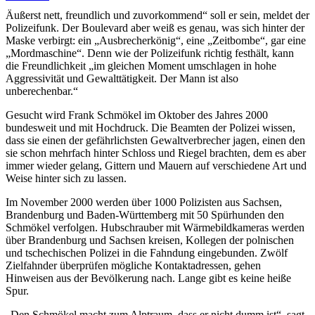
Äußerst nett, freundlich und zuvorkommend“ soll er sein, meldet der
Polizeifunk. Der Boulevard aber weiß es genau, was sich hinter der
Maske verbirgt: ein „Ausbrecherkönig“, eine „Zeitbombe“, gar eine
„Mordmaschine“. Denn wie der Polizeifunk richtig festhält, kann
die Freundlichkeit „im gleichen Moment umschlagen in hohe
Aggressivität und Gewalttätigkeit. Der Mann ist also
unberechenbar.“
Gesucht wird Frank Schmökel im Oktober des Jahres 2000
bundesweit und mit Hochdruck. Die Beamten der Polizei wissen,
dass sie einen der gefährlichsten Gewaltverbrecher jagen, einen den
sie schon mehrfach hinter Schloss und Riegel brachten, dem es aber
immer wieder gelang, Gittern und Mauern auf verschiedene Art und
Weise hinter sich zu lassen.
Im November 2000 werden über 1000 Polizisten aus Sachsen,
Brandenburg und Baden-Württemberg mit 50 Spürhunden den
Schmökel verfolgen. Hubschrauber mit Wärmebildkameras werden
über Brandenburg und Sachsen kreisen, Kollegen der polnischen
und tschechischen Polizei in die Fahndung eingebunden. Zwölf
Zielfahnder überprüfen mögliche Kontaktadressen, gehen
Hinweisen aus der Bevölkerung nach. Lange gibt es keine heiße
Spur.
„Den Schmökel macht zum Alptraum, dass er nicht dumm ist“, sagt