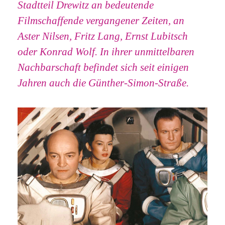
Stadtteil Drewitz an bedeutende
Filmschaffende vergangener Zeiten, an
Aster Nilsen, Fritz Lang, Ernst Lubitsch
oder Konrad Wolf. In ihrer unmittelbaren
Nachbarschaft befindet sich seit einigen
Jahren auch die Günther-Simon-Straße.