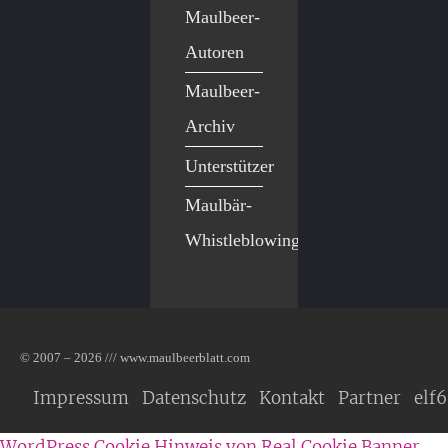
Maulbeer-
Autoren
Maulbeer-
Archiv
Unterstützer
Maulbär-
Whistleblowing
© 2007 – 2026 /// www.maulbeerblatt.com
Impressum
Datenschutz
Kontakt
Partner
elf6
WordPress Cookie Hinweis von Real Cookie Banner