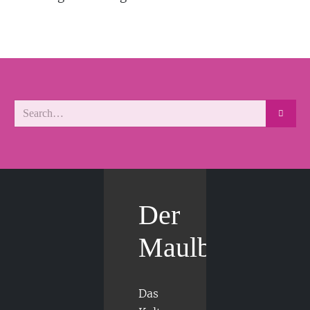
Der
Maulbär
Das