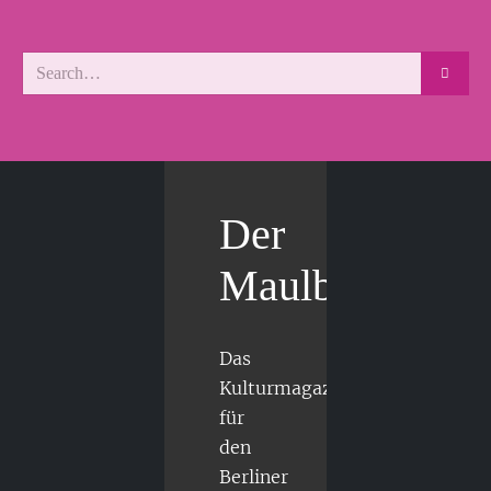
Der
Maulbär
Das
Kulturmagazin
für
den
Berliner