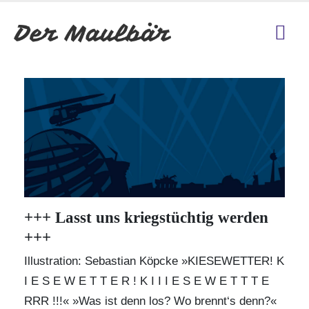
+++ Lasst uns kriegstüchtig werden
+++
Illustration: Sebastian Köpcke »KIESEWETTER! K
I E S E W E T T E R ! K I I I E S E W E T T T E
RRR !!!« »Was ist denn los? Wo brennt‘s denn?«