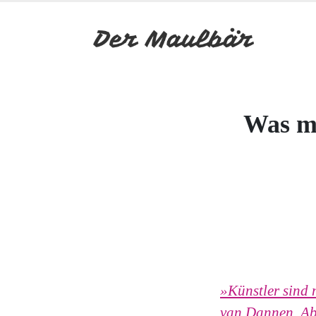
Was ma
»Künstler sind 
van Dannen.
Abe