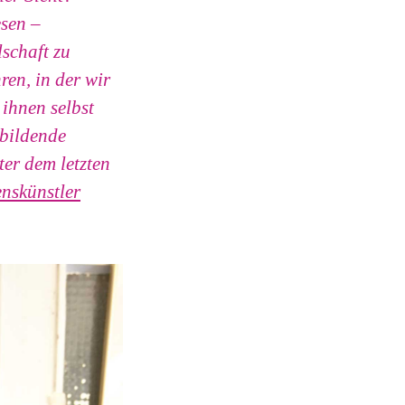
esen –
lschaft zu
en, in der wir
ihnen selbst
bildende
ter dem letzten
nskünstler