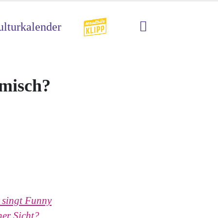
lturkalender
amisch?
, singt Funny
her Sicht?