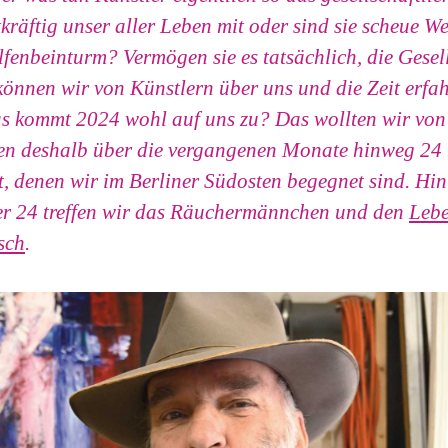
tkräftig unser aller Leben mit oder sind sie scheue W
lfenbeinturm? Vermögen sie es tatsächlich, die Gesel
nnen wir von Künstlern über uns und die Zeit erfahr
 kommt 2024 wohl auf uns zu? Das wollten wir von 
en deshalb über die vergangenen Monate hinweg 24 
t, denen wir im Berliner Südosten begegnet sind. Hin
 24 treffen wir das Räuchermännchen und den
Lebe
sch
.