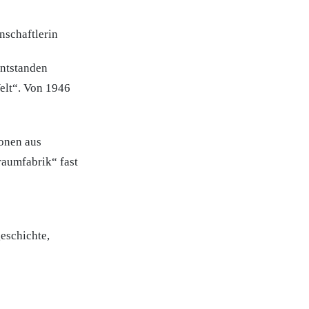
nschaftlerin
entstanden
elt“. Von 1946
onen aus
raumfabrik“ fast
eschichte,