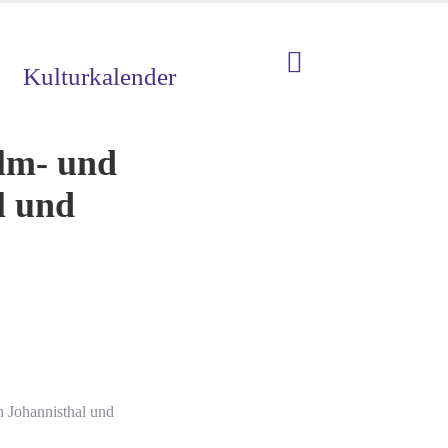
Kulturkalender
ilm- und
l und
n Johannisthal und