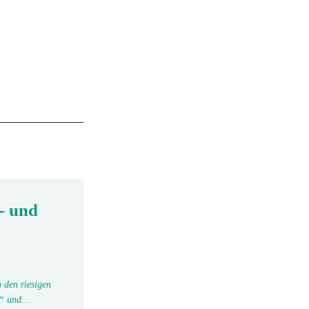
- und
 den riesigen
tu“ und…