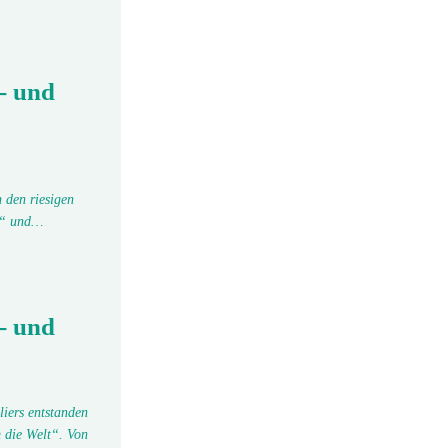
- und
 den riesigen
tu“ und…
- und
liers entstanden
 die Welt“. Von