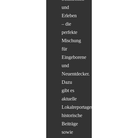
und
Erleben
– die
perfekte
Mischung
für
Eingeborene
und
Neuentdecker.
Dazu
gibt es
aktuelle
Lokalreportagen,
historische
Beiträge
sowie