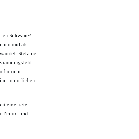
berten Schwäne?
rchen und als
rwandelt Stefanie
 Spannungsfeld
m für neue
ines natürlichen
it eine tiefe
en Natur- und