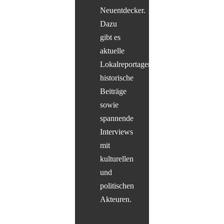
Neuentdecker.
Dazu
gibt es
aktuelle
Lokalreportagen,
historische
Beiträge
sowie
spannende
Interviews
mit
kulturellen
und
politischen
Akteuren.