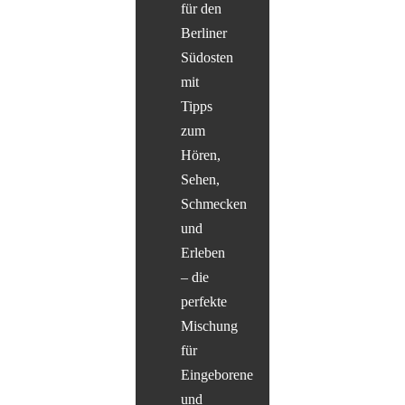
für den
Berliner
Südosten
mit
Tipps
zum
Hören,
Sehen,
Schmecken
und
Erleben
– die
perfekte
Mischung
für
Eingeborene
und