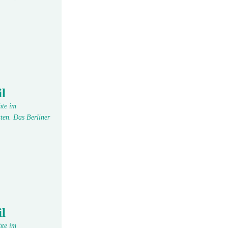
l
hte im
ten. Das Berliner
l
hte im