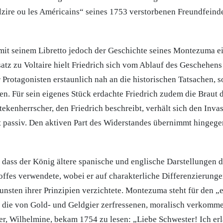
zire ou les Américains“ seines 1753 verstorbenen Freundfeinde
mit seinem Libretto jedoch der Geschichte seines Montezuma ei
atz zu Voltaire hielt Friedrich sich vom Ablauf des Geschehens 
rotagonisten erstaunlich nah an die historischen Tatsachen, s
en. Für sein eigenes Stück erdachte Friedrich zudem die Braut
tekenherrscher, den Friedrich beschreibt, verhält sich den Inv
 passiv. Den aktiven Part des Widerstandes übernimmt hingege
 dass der König ältere spanische und englische Darstellungen 
offes verwendete, wobei er auf charakterliche Differenzierunge
unsten ihrer Prinzipien verzichtete. Montezuma steht für den „
r die von Gold- und Geldgier zerfressenen, moralisch verkomm
er, Wilhelmine, bekam 1754 zu lesen: „Liebe Schwester! Ich erl