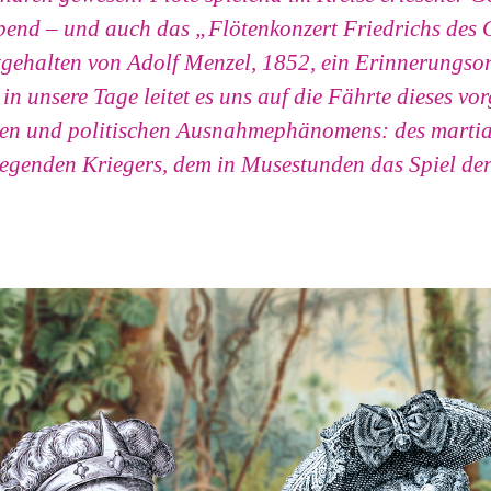
bend – und auch das „Flötenkonzert Friedrichs des 
tgehalten von Adolf Menzel, 1852, ein Erinnerungsor
in unsere Tage leitet es uns auf die Fährte dieses vo
hen und politischen Ausnahmephänomens: des martia
egenden Kriegers, dem in Musestunden das Spiel der