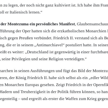
 zu legen, der noch nicht ganz kultiviert ist. Ich habe ihm Fra
oll er Italienisch lernen.“
 der Montezuma ein persönliches Manifest
, Glaubensanschauu
fführung der Oper hatten sich die erzkatholischen Monarchien
isch gegen Preußen verbündet. Friedrich II. verstand sich als B
g, die er in seinem „Antimarchiavel“ postuliert hatte. In seine
heißt es weiter: „Deutschland ist gegenwärtig in einer furchtbar
n, seine Privilegien und seine Religion verteidigen.“
archen in seinen Ausführungen und fügt das Bild der Montezu
ieren, der König Friedrich II. habe sich selbst als ein „edler Wil
en Monarchen Europas gesehen. Zeigt Friedrich in der Opernfik
dern und Treuherzigkeit in der Politik führen können, so hande
egenteilig – und ergreift als erster die Waffen zum Krieg gege