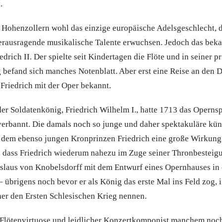
.
 Hohenzollern wohl das einzige europäische Adelsgeschlecht, 
erausragende musikalische Talente erwuchsen. Jedoch das beka
edrich II. Der spielte seit Kindertagen die Flöte und in seiner p
befand sich manches Notenblatt. Aber erst eine Reise an den 
Friedrich mit der Oper bekannt.
 der Soldatenkönig, Friedrich Wilhelm I., hatte 1713 das Operns
erbannt. Die damals noch so junge und daher spektakuläre kün
i dem ebenso jungen Kronprinzen Friedrich eine große Wirkung
, dass Friedrich wiederum nahezu im Zuge seiner Thronbesteig
laus von Knobelsdorff mit dem Entwurf eines Opernhauses in 
– übrigens noch bevor er als König das erste Mal ins Feld zog, 
er den Ersten Schlesischen Krieg nennen.
ls Flötenvirtuose und leidlicher Konzertkomponist manchem noch