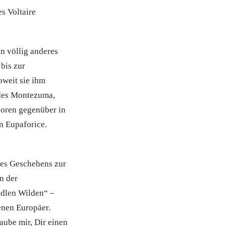
s Voltaire
n völlig anderes
bis zur
oweit sie ihm
 des Montezuma,
asoren gegenüber in
n Eupaforice.
des Geschehens zur
n der
edlen Wilden“ –
enen Europäer.
aube mir, Dir einen