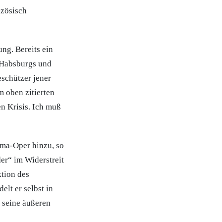
nzösisch
ng. Bereits ein
 Habsburgs und
eschützer jener
m oben zitierten
en Krisis. Ich muß
ma-Oper hinzu, so
der“ im Widerstreit
tion des
lt er selbst in
n seine äußeren