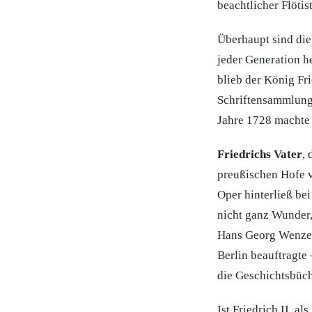
beachtlicher Flötist
Überhaupt sind die
jeder Generation h
blieb der König Fri
Schriftensammlung 
Jahre 1728 machte 
Friedrichs Vater
,
preußischen Hofe v
Oper hinterließ be
nicht ganz Wunder
Hans Georg Wenzes
Berlin beauftragte 
die Geschichtsbüch
Ist Friedrich II. a