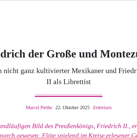
edrich der Große und Monte
n nicht ganz kultivierter Mexikaner und Friedr
II als Librettist
Marcel Piethe
22. Oktober 2025
Zeitreisen
ndläufigen Bild des Preußenkönigs, Friedrich II., er 
narch gewesen: Flöte spielend im Kreise erlesener Ge