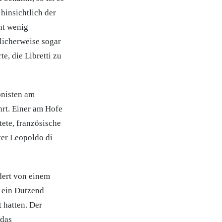
hinsichtlich der
ht wenig
licherweise sogar
e, die Libretti zu
onisten am
hrt. Einer am Hofe
tete, französische
ter Leopoldo di
dert von einem
 ein Dutzend
 hatten. Der
 das