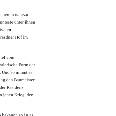
denen in nahezu
nnteste unter ihnen
rivaten
Dresdner Hof im
piel vom
stlerische Form der
. Und so nimmt es
ung den Baumeister
der Residenz
in jenen Krieg, den
 bekannt, so ist es