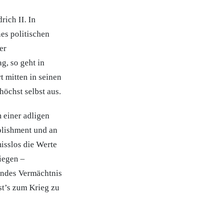
rich II. In
es politischen
er
g, so geht in
t mitten in seinen
höchst selbst aus.
 einer adligen
blishment und an
isslos die Werte
riegen –
endes Vermächtnis
st’s zum Krieg zu