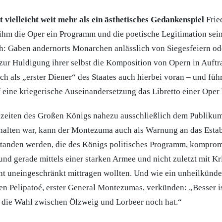
vielleicht weit mehr als ein ästhetisches Gedankenspiel
Fried
 ihm die Oper ein Programm und die poetische Legitimation sein
h: Gaben andernorts Monarchen anlässlich von Siegesfeiern od
zur Huldigung ihrer selbst die Komposition von Opern in Auftra
 als „erster Diener“ des Staates auch hierbei voran – und führ
 eine kriegerische Auseinandersetzung das Libretto einer Oper 
zeiten des Großen Königs nahezu ausschließlich dem Publikum
halten war, kann der Montezuma auch als Warnung an das Esta
standen werden, die des Königs politisches Programm, komprom
und gerade mittels einer starken Armee und nicht zuletzt mit K
ht uneingeschränkt mittragen wollten. Und wie ein unheilkünd
 den Pelipatoé, erster General Montezumas, verkünden: „Besser i
 die Wahl zwischen Ölzweig und Lorbeer noch hat.“