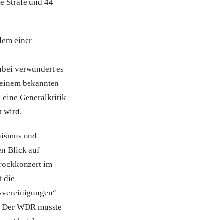
e Strafe und 44
llem einer
abei verwundert es
n einem bekannten
 eine Generalkritik
 wird.
nismus und
en Blick auf
krockkonzert im
t die
svereinigungen“
en. Der WDR musste