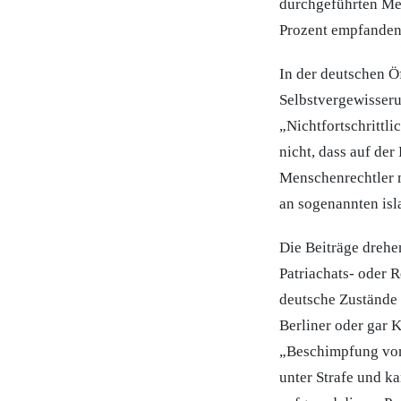
durchgeführten Mei
Prozent empfanden 
In der deutschen Öf
Selbstvergewisseru
„Nichtfortschrittl
nicht, dass auf de
Menschenrechtler m
an sogenannten is
Die Beiträge dreh
Patriachats- oder R
deutsche Zustände 
Berliner oder gar 
„Beschimpfung von
unter Strafe und k