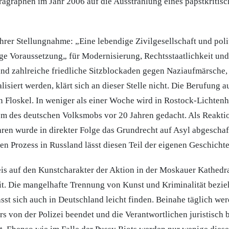
ragraphen im Jahr 2006 auf die Ausstrahlung eines papstkritis
ihrer Stellungnahme: „Eine lebendige Zivilgesellschaft und poli
ge Voraussetzung„ für Modernisierung, Rechtsstaatlichkeit un
nd zahlreiche friedliche Sitzblockaden gegen Naziaufmärsche, 
lisiert werden, klärt sich an dieser Stelle nicht. Die Berufung
en Floskel. In weniger als einer Woche wird in Rostock-Lichte
om des deutschen Volksmobs vor 20 Jahren gedacht. Als Reaktio
hren wurde in direkter Folge das Grundrecht auf Asyl abgeschaf
en Prozess in Russland lässt diesen Teil der eigenen Geschichte
is auf den Kunstcharakter der Aktion in der Moskauer Kathedra
it. Die mangelhafte Trennung von Kunst und Kriminalität bezi
sst sich auch in Deutschland leicht finden. Beinahe täglich wer
s von der Polizei beendet und die Verantwortlichen juristisch 