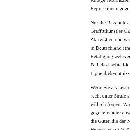
Anlagen konfiszier
Repressionen gege
Nur die Bekanntest
Graffitikünstler O
Aktivitäten und wu
in Deutschland stra
Betätigung weltwei
Fall, dass seine Id
Lippenbekenntnisse
Wenn Sie als Lese
recht unter Strafe
will ich fragen: Wi
gegeneinander abwä
die Güter, die der 
Heterosexualität, 