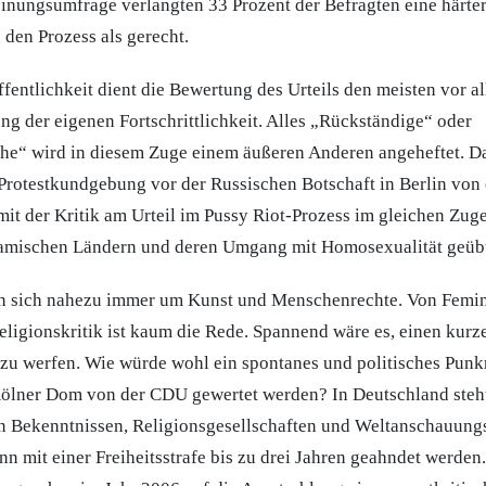
nungsumfrage verlangten 33 Prozent der Befragten eine härter
den Prozess als gerecht.
fentlichkeit dient die Bewertung des Urteils den meisten vor a
ng der eigenen Fortschrittlichkeit. Alles „Rückständige“ oder
iche“ wird in diesem Zuge einem äußeren Anderen angeheftet. D
r Protestkundgebung vor der Russischen Botschaft in Berlin vo
it der Kritik am Urteil im Pussy Riot-Prozess im gleichen Zuge
lamischen Ländern und deren Umgang mit Homosexualität geübt
en sich nahezu immer um Kunst und Menschenrechte. Von Femi
eligionskritik ist kaum die Rede. Spannend wäre es, einen kurz
zu werfen. Wie würde wohl ein spontanes und politisches Pun
Kölner Dom von der CDU gewertet werden? In Deutschland steh
 Bekenntnissen, Religionsgesellschaften und Weltanschauung
ann mit einer Freiheitsstrafe bis zu drei Jahren geahndet werd