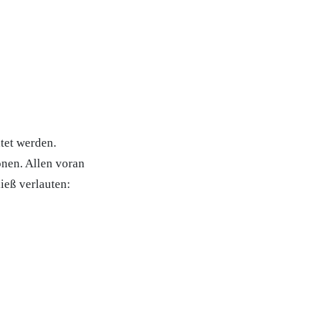
htet werden.
onen. Allen voran
ieß verlauten: