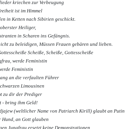
lieder kriechen zur Verbeugung
eiheit ist im Himmel
n in Ketten nach Sibirien geschickt.
oberster Heiliger,
stranten in Scharen ins Gefängnis.
cht zu beleidigen, Müssen Frauen gebären und lieben.
Gottesscheiße Scheiße, Scheiße, Gottesscheiße
gfrau, werde Feministin
werde Feministin
ang an die verfaulten Führer
schwarzen Limousinen
t zu dir der Prediger
 - bring ihm Geld!
jajew (weltlicher Name von Patriarch Kirill) glaubt an Putin
er Hund, an Gott glauben
igen Jungfrau ersetzt keine Demonstrationen