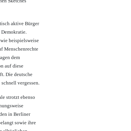
chen Sketches
tisch aktive Bürger
d Demokratie.
wie beispielsweise
 auf Menschenrechte
nhagen dem
n auf diese
ft. Die deutsche
 schnell vergessen.
le strotzt ebenso
ehungsweise
den in Berliner
belangt sowie ihre