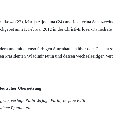
nikowa (22), Marija Aljochina (24) und Jekaterina Samuzewit
kgebet am 21. Februar 2012 in der Christi-Erlöser-Kathedral
idern und mit ebenso farbigen Sturmhauben über dem Gesicht sa
en Präsidenten Wladimir Putin und dessen wechselseitigen Ver
.
deutscher Übersetzung:
frau, verjage Putin Verjage Putin, Verjage Putin
ldene Epauletten