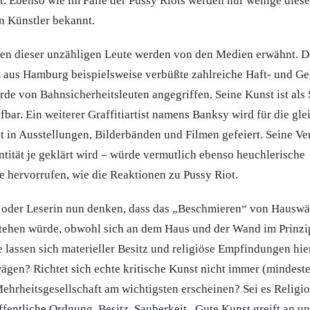
t. Ebenso wie im Falle der Pussy Riots werden nur wenige diese
n Künstler bekannt.
en dieser unzähligen Leute werden von den Medien erwähnt. De
Z aus Hamburg beispielsweise verbüßte zahlreiche Haft- und Gel
rde von Bahnsicherheitsleuten angegriffen. Seine Kunst ist al
fbar. Ein weiterer Graffitiartist namens Banksy wird für die gle
t in Ausstellungen, Bilderbänden und Filmen gefeiert. Seine Ve
entität je geklärt wird – würde vermutlich ebenso heuchlerische
 hervorrufen, wie die Reaktionen zu Pussy Riot.
r oder Leserin nun denken, dass das „Beschmieren“ von Hauswä
 stehen würde, obwohl sich an dem Haus und der Wand im Prinzip
e lassen sich materieller Besitz und religiöse Empfindungen hi
gen? Richtet sich echte kritische Kunst nicht immer (mindeste
Mehrheitsgesellschaft am wichtigsten erscheinen? Sei es Religios
öffentliche Ordnung, Besitz, Sauberkeit...Gute Kunst greift an 