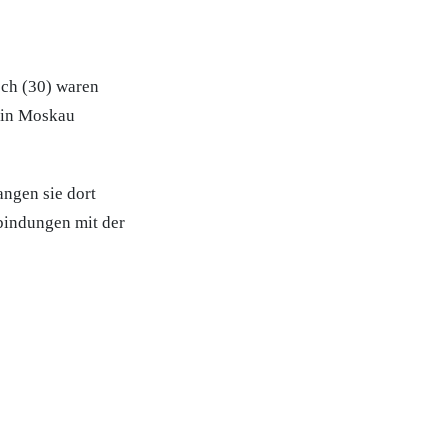
sch (30) waren
e in Moskau
ngen sie dort
bindungen mit der