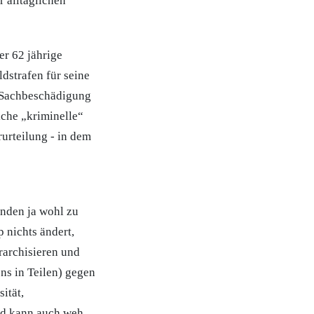
r alltäglichen
r 62 jährige
dstrafen für seine
s Sachbeschädigung
iche „kriminelle“
rurteilung - in dem
nden ja wohl zu
 nichts ändert,
erarchisieren und
ns in Teilen) gegen
ität,
und kann auch weh