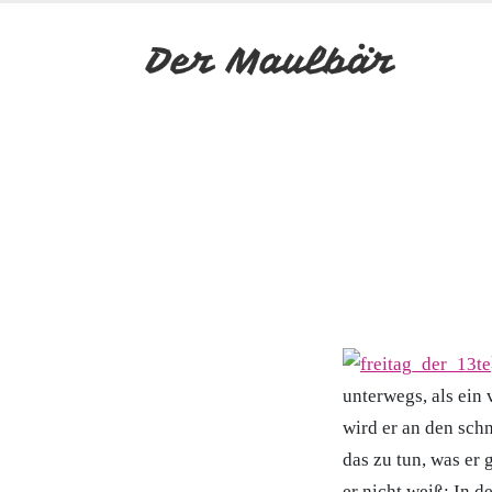
unterwegs, als ein 
wird er an den sch
das zu tun, was er 
er nicht weiß: In 