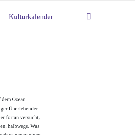
Kulturkalender
uf dem Ozean
ziger Überlebender
er fortan versucht,
chen, halbwegs. Was
 gab es genau einen