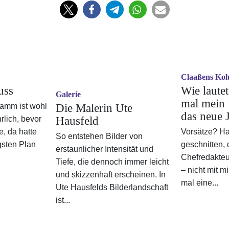
Claaßens Ko
uss
Wie laute
Galerie
mal mein 
amm ist wohl
Die Malerin Ute
das neue 
lich, bevor
Hausfeld
e, da hatte
Vorsätze? Hat
So entstehen Bilder von
gsten Plan
geschnitten, 
erstaunlicher Intensität und
Chefredakte
Tiefe, die dennoch immer leicht
– nicht mit m
und skizzenhaft erscheinen. In
mal eine...
Ute Hausfelds Bilderlandschaft
ist...