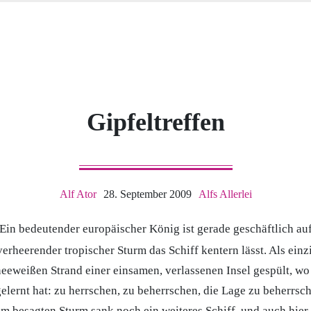
Gipfeltreffen
Alf Ator
28. September 2009
Alfs Allerlei
Ein bedeutender europäischer König ist gerade geschäftlich a
verheerender tropischer Sturm das Schiff kentern lässt. Als ein
neeweißen Strand einer einsamen, verlassenen Insel gespült, wo 
gelernt hat: zu herrschen, zu beherrschen, die Lage zu beherrs
dem besagten Sturm sank noch ein weiteres Schiff, und auch hier