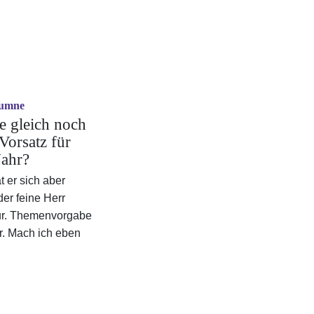
lumne
te gleich noch
Vorsatz für
Jahr?
 er sich aber
der feine Herr
ur. Themenvorgabe
ir. Mach ich eben