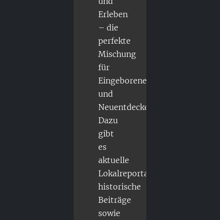
und
Erleben
– die
perfekte
Mischung
für
Eingeborene
und
Neuentdecker.
Dazu
gibt
es
aktuelle
Lokalreportagen,
historische
Beiträge
sowie