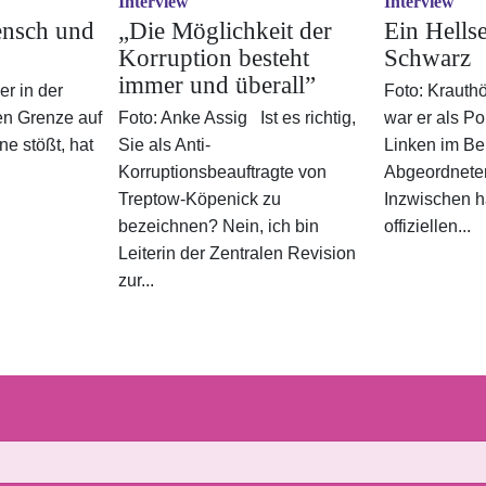
Interview
Interview
nsch und
„Die Möglichkeit der
Ein Hellse
Korruption besteht
Schwarz
immer und überall”
r in der
Foto: Krauth
en Grenze auf
Foto: Anke Assig Ist es richtig,
war er als Pol
ne stößt, hat
Sie als Anti-
Linken im Ber
Korruptionsbeauftragte von
Abgeordneten
Treptow-Köpenick zu
Inzwischen ha
bezeichnen? Nein, ich bin
offiziellen...
Leiterin der Zentralen Revision
zur...