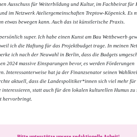
chen Ausschuss für Weiterbildung und Kultur, im Fachbeirat für 
 und im Netzwerk Ateliergemeinschaften Treptow-Köpenick. Es 
n etwas bewegen kann. Auch das ist künstlerische Praxis.
persönlich super. Ich habe einen Kunst am Bau Wettbewerb gewo
, weil ich die Haftung für das Projektbudget trage. In meinen N
rke ich nach der Neuwahl in Berlin, dass die Budgets umgesch
ehen 2024 massive Einsparungen bevor, es werden Förderungen
. Interessanterweise hat ja der Finanzsenator seinen Wahlkrei
chte aktuell, dass die Landespolitiker*innen sich viel mehr für
interessieren, statt auch für den lokalen kulturellen Humus zu 
t hervorbringt.
Bitte unterstütze unsere redaktionelle Arbeit!