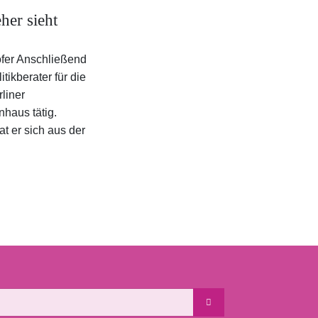
her sieht
öfer Anschließend
itikberater für die
liner
haus tätig.
t er sich aus der