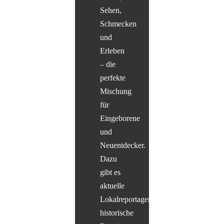
Sehen,
Schmecken
und
Erleben
– die
perfekte
Mischung
für
Eingeborene
und
Neuentdecker.
Dazu
gibt es
aktuelle
Lokalreportagen,
historische