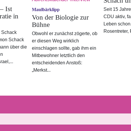
Schach u
– Ist
Seit 15 Jahren
Maulbärklipp
atie in
Von der Biologie zur
CDU aktiv, fa
Bühne
Leben schon
Rosentreter
, 
n
Schack
Obwohl er zunächst zögerte, ob
mon Schack
er diesen Weg wirklich
ann über die
einschlagen sollte, gab ihm ein
en
Mitbewohner letztlich den
ael,...
entscheidenden Anstoß:
„Merkst...