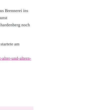
us Brennerei ins
unst
euhardenberg noch
 startete am
-alter-und-altern-