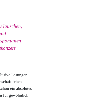
u lauschen,
und
 spontanen
skonzert
klusive Lesungen
nschaftlichen
schon ein absolutes
n für gewöhnlich