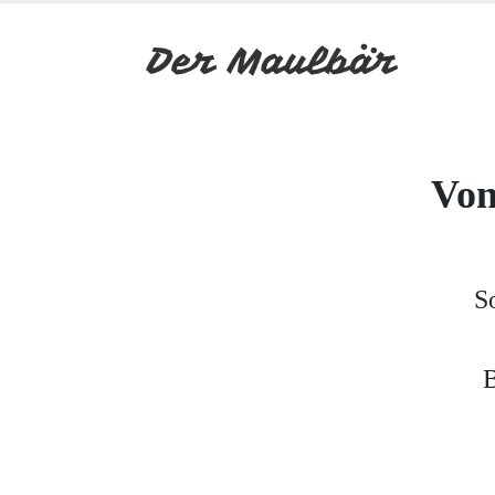
Von
S
B