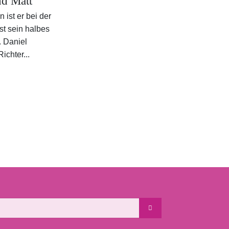
nd Matt
 ist er bei der
st sein halbes
.
Daniel
Richter...