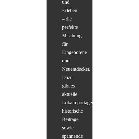
und
Erleben
– die
perfekte
Mischung
für
Eingeborene
und
Neuentdecker.
Dazu
gibt es
aktuelle
Lokalreportagen,
historische
Beiträge
sowie
spannende