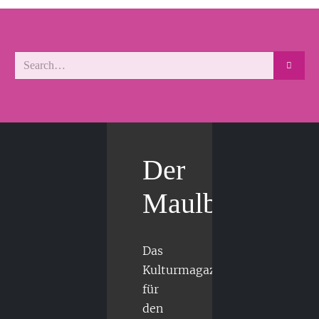
Der
Maulbär
Das
Kulturmagazin
für
den