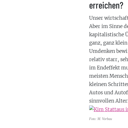
erreichen?
Unser wirtschaf
Aber im Sinne de
kapitalistische
ganz, ganz klein
Umdenken bewirk
relativ starr, s
im Endeffekt mu
meisten Menschen
kleinen Schritt
Autos und Autofa
sinnvollen Alter
Foto: M. Vorbau