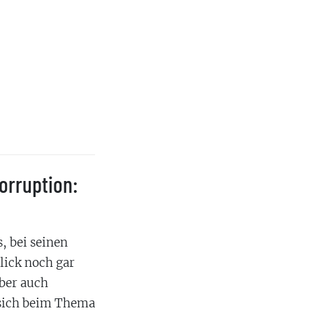
orruption:
, bei seinen
lick noch gar
aber auch
 sich beim Thema