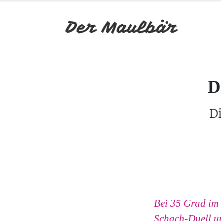
D
D
Bei 35 Grad im 
Schach-Duell un