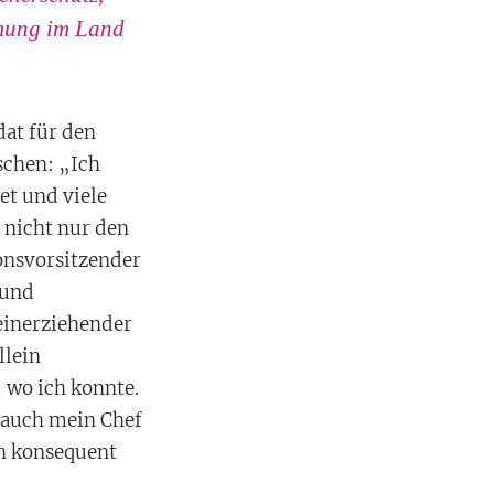
mmung im Land
dat für den
schen: „Ich
t und viele
t nicht nur den
onsvorsitzender
 und
leinerziehender
llein
 wo ich konnte.
h auch mein Chef
ich konsequent