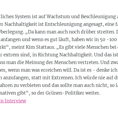
tliches System ist auf Wachstum und Beschleunigung a
r Nachhaltigkeit ist Entschleunigung angesagt, eine f
 Überlegung. „Da kann man auch noch drüber streiten.
 anfangen und wenn es gut läuft, haben wir in 50 -100
t“, meint Kim Stattaus. „Es gibt viele Menschen bei
ehr extrem sind, in Richtung Nachhaltigkeit. Und das is
ss man die Meinung der Menschen vertreten. Und zwa
, wenn man was erreichen will. Da ist es - denke ich 
en anzufangen, statt mit Extremen. Ich würde nie auf 
hren zu verbieten und das sollte man auch nicht, so l
nativen gibt“, so der Grünen-Politiker weiter.