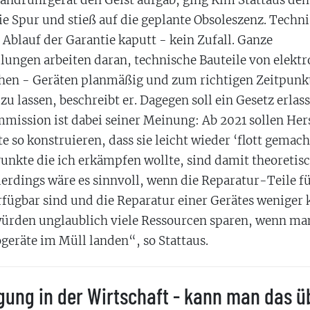
Handrührgerät den Geist aufgab, ging Kim Stattaus d
ie Spur und stieß auf die geplante Obsoleszenz. Techn
Ablauf der Garantie kaputt - kein Zufall. Ganze
lungen arbeiten daran, technische Bauteile von elektr
en - Geräten planmäßig und zum richtigen Zeitpunk
zu lassen, beschreibt er. Dagegen soll ein Gesetz erla
mission ist dabei seiner Meinung: Ab 2021 sollen Hers
e so konstruieren, dass sie leicht wieder ‘flott gemac
Punkte die ich erkämpfen wollte, sind damit theoretis
lerdings wäre es sinnvoll, wenn die Reparatur-Teile fü
rfügbar sind und die Reparatur einer Gerätes weniger k
würden unglaublich viele Ressourcen sparen, wenn man
ogeräte im Müll landen“, so Stattaus.
gung in der Wirtschaft - kann man das 