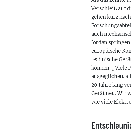
Als das zehnte 
Verschleiß auf d
gehen kurz nach 
Forschungsabtei
auch mechanisch
Jordan springen 
europäische Kom
technische Gerät
können. „Viele 
ausgeglichen. al
20 Jahre lang ve
Gerät neu. Wir 
wie viele Elektr
Entschleuni