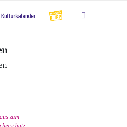
Kulturkalender
en
en
taus zum
cherschutz,