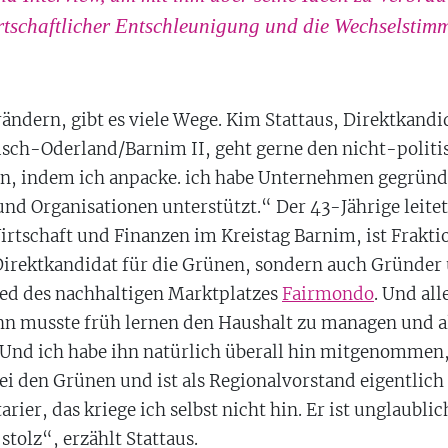
rtschaftlicher Entschleunigung und die Wechselsti
ndern, gibt es viele Wege. Kim Stattaus, Direktkandi
sch-Oderland/Barnim II, geht gerne den nicht-politi
n, indem ich anpacke. ich habe Unternehmen gegründe
und Organisationen unterstützt.“ Der 43-Jährige leite
irtschaft und Finanzen im Kreistag Barnim, ist Frakti
Direktkandidat für die Grünen, sondern auch Gründer
ed des nachhaltigen Marktplatzes
Fairmondo
. Und al
hn musste früh lernen den Haushalt zu managen und a
nd ich habe ihn natürlich überall hin mitgenommen,
ei den Grünen und ist als Regionalvorstand eigentlic
tarier, das kriege ich selbst nicht hin. Er ist unglaubl
stolz“, erzählt Stattaus.