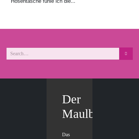
Hosentasche fühle ich die...
Der
Maulbär
Das