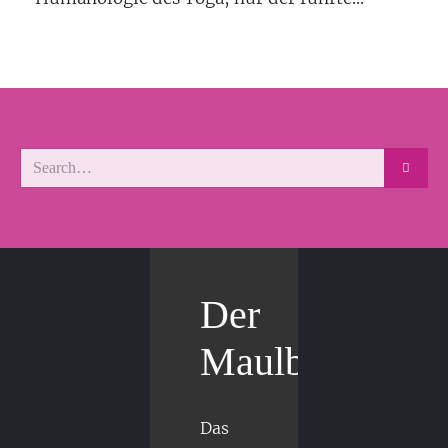
Der
Maulbär
Das