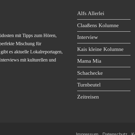
Alfs Allerlei
Claaßens Kolumne
üdosten mit Tipps zum Hören,
Interview
perfekte Mischung für
Kais kleine Kolumne
ibt es aktuelle Lokalreportagen,
Interviews mit kulturellen und
Mama Mia
Schachecke
Turnbeutel
Zeitreisen
Impressum
Datenschutz
K