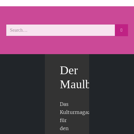
Der
Maulbär
Das
Kulturmagazin
für
den