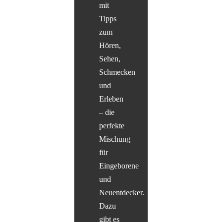
mit
Tipps
zum
Hören,
Sehen,
Schmecken
und
Erleben
– die
perfekte
Mischung
für
Eingeborene
und
Neuentdecker.
Dazu
gibt es