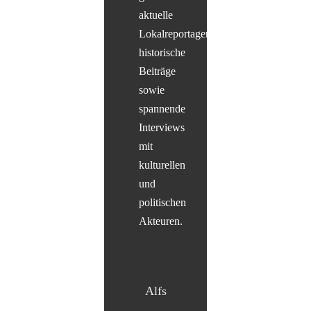
aktuelle
Lokalreportagen,
historische
Beiträge
sowie
spannende
Interviews
mit
kulturellen
und
politischen
Akteuren.
Alfs