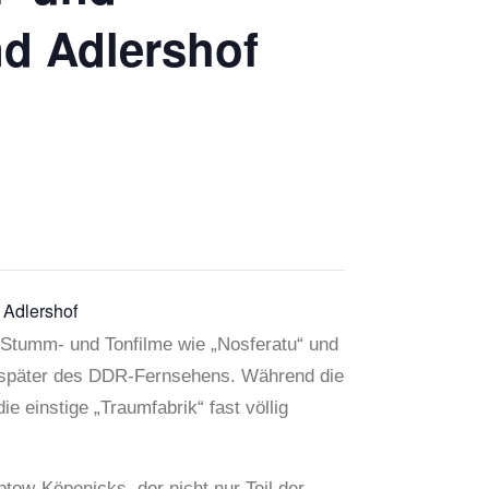
nd Adlershof
 Adlershof
e Stumm- und Tonfilme wie „Nosferatu“ und
, später des DDR-Fernsehens. Während die
e einstige „Traumfabrik“ fast völlig
tow-Köpenicks, der nicht nur Teil der