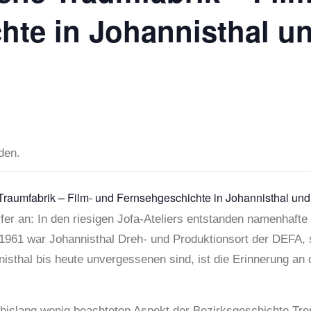
hte in Johannisthal u
den.
Traumfabrik – Film- und Fernsehgeschichte in Johannisthal und
fer an: In den riesigen Jofa-Ateliers entstanden namenhaft
s 1961 war Johannisthal Dreh- und Produktionsort der DEFA
thal bis heute unvergessenen sind, ist die Erinnerung an di
bislang wenig beachteten Aspekt der Bezirksgeschichte Trep