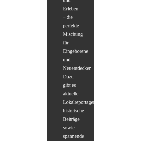
und
Erleben
– die
perfekte
Mischung
für
Eingeborene
und
Neuentdecker.
Dazu
gibt es
aktuelle
Lokalreportagen,
historische
Beiträge
sowie
spannende