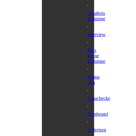
Claaßens
Kolumne
Interview
Kais
kleine
Kolumne
Mama
Mia
Schachecke
Turnbeutel
Zeitreisen