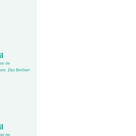
l
hte im
ten. Das Berliner
l
hte im