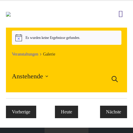
Es wurden keine Ergebnisse gefunden.
Hinweis
Veranstaltungen
Galerie
Anstehende
Veran
Suche
Ver
Datum
Such
Ans
wählen.
und
Nav
Veranstaltungen
Vorherige
Heute
Nächste
Ansic
Veranstal
Navig