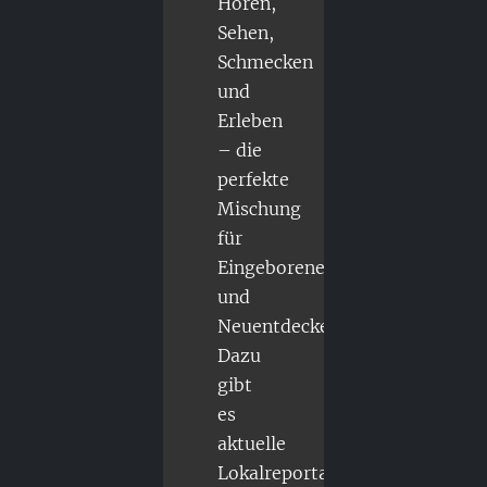
Hören,
Sehen,
Schmecken
und
Erleben
– die
perfekte
Mischung
für
Eingeborene
und
Neuentdecker.
Dazu
gibt
es
aktuelle
Lokalreportagen,