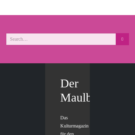
Der
Maulbär
Das
Kulturmagazin
für den