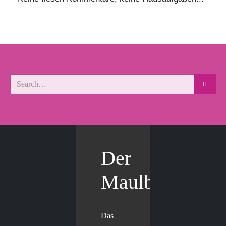
Der
Maulbär
Das