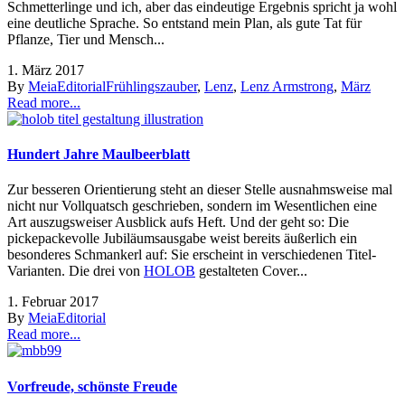
Schmetterlinge und ich, aber das eindeutige Ergebnis spricht ja wohl
eine deutliche Sprache. So entstand mein Plan, als gute Tat für
Pflanze, Tier und Mensch...
1. März 2017
By
Meia
Editorial
Frühlingszauber
,
Lenz
,
Lenz Armstrong
,
März
Read more...
Hundert Jahre Maulbeerblatt
Zur besseren Orientierung steht an dieser Stelle ausnahmsweise mal
nicht nur Vollquatsch geschrieben, sondern im Wesentlichen eine
Art auszugsweiser Ausblick aufs Heft. Und der geht so: Die
pickepackevolle Jubiläumsausgabe weist bereits äußerlich ein
besonderes Schmankerl auf: Sie erscheint in verschiedenen Titel-
Varianten. Die drei von
HOLOB
gestalteten Cover...
1. Februar 2017
By
Meia
Editorial
Read more...
Vorfreude, schönste Freude