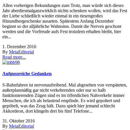
Allen vorherigen Bekundungen zum Trotz, man würde sich dieses
Jahr aberdiesmalganzwirklich nichts schenken wollen, wird das Fest
der Liebe schließlich wieder einmal in ein riesengroßes
Hinundhergeschenke ausarten. Spätestens Anfang Dezember
beginnt so der alljährliche Wahnsinn. Damit die Nerven geschont
werden und die Vorfreude aufs Fest trotzdem erhalten bleibt, hier
ein...
1. Dezember 2016
By
Meia
Editorial
Read more...
Aufgussreiche Gedanken
S-Bahnfahren ist nervenaufreibend. Mal abgesehen von verspäteten,
außerplanmäßig gar nicht verkehrenden oder nur so halb
funktionierenden Zügen sind es im öffentlichen Nahverkehr immer
Menschen, die ich als belastend empfinde. Es wird gepoltert und
gepöbelt, was das Zeug hält. Dazu spielt hier jemand schlecht
Akkordeon, dort klingeln drei bis fünf Telefone...
31. Oktober 2016
By
Meia
Editorial