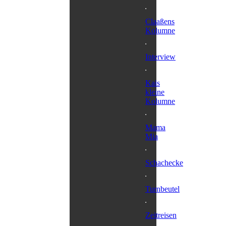
Claaßens
Kolumne
Interview
Kais
kleine
Kolumne
Mama
Mia
Schachecke
Turnbeutel
Zeitreisen