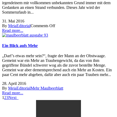
irgendeinem mir vollkommen unbekannten Grund immer mit dem
Gedanken an einen Strand verbunden. Dieses Jahr wird der
Sommerurlaub in...
31. Mai 2016
By
Meia
Editorial
Comments Off
Read more...
Ein Blick aufs Mehr
„Darf’s etwas mehr sein?“, fragte der Mann an der Obstwaage.
Gemeint war ein Mehr an Traubengewicht, da das von ihm
gegriffene Bündel schwerer wog als die zuvor bestellte Menge.
Gemeint war aber dementsprechend auch ein Mehr an Kosten. Ein
paar Cent mehr abgeben, dafür aber auch ein paar Trauben mehr...
28. April 2016
By
Meia
Editorial
Mehr Maulbeerblatt
Read more...
1
2
3
Next