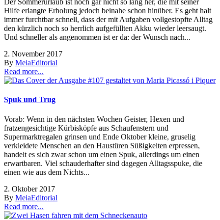
Der Sommerurlaub ist noch gar nicht so lang her, die mit seiner
Hilfe erlangte Erholung jedoch beinahe schon hinüber. Es geht halt
immer furchtbar schnell, dass der mit Aufgaben vollgestopfte Alltag
den kürzlich noch so herrlich aufgefüllten Akku wieder leersaugt.
Und schneller als angenommen ist er da: der Wunsch nach...
2. November 2017
By
Meia
Editorial
Read more...
Spuk und Trug
Vorab: Wenn in den nächsten Wochen Geister, Hexen und
fratzengesichtige Kürbisköpfe aus Schaufenstern und
Supermarktregalen grinsen und Ende Oktober kleine, gruselig
verkleidete Menschen an den Haustüren Süßigkeiten erpressen,
handelt es sich zwar schon um einen Spuk, allerdings um einen
erwartbaren. Viel schauderhafter sind dagegen Alltagsspuke, die
einen wie aus dem Nichts...
2. Oktober 2017
By
Meia
Editorial
Read more...