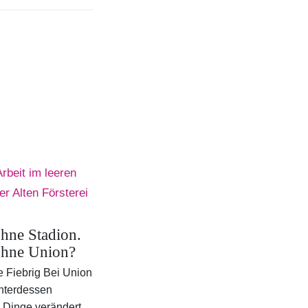
ohne Stadion.
ohne Union?
e Fiebrig Bei Union
nterdessen
 Dinge verändert,