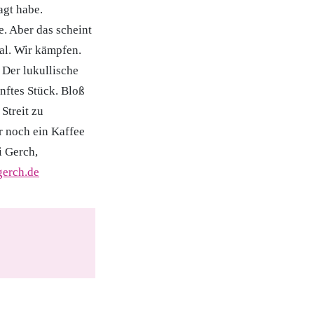
agt habe.
. Aber das scheint
tal. Wir kämpfen.
 Der lukullische
nftes Stück. Bloß
Streit zu
r noch ein Kaffee
i Gerch,
gerch.de