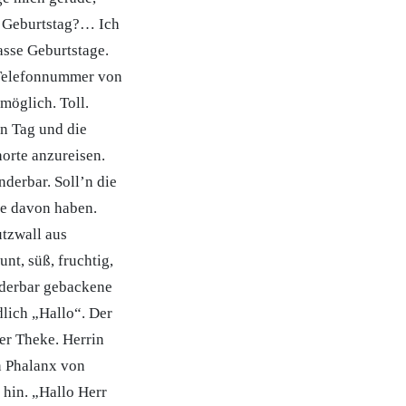
m Geburtstag?… Ich
asse Geburtstage.
 Telefonnummer von
möglich. Toll.
en Tag und die
orte anzureisen.
nderbar. Soll’n die
ie davon haben.
utzwall aus
t, süß, fruchtig,
nderbar gebackene
lich „Hallo“. Der
er Theke. Herrin
n Phalanx von
hin. „Hallo Herr