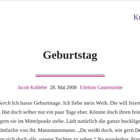
Ku
Geburtstag
Jacob Kalliebe
28. Mai 2008
Erlebnis Gastronomie
Gerch
Ich hasse Geburtstage. Ich liebe mein Weib. Die will feie
. Hat doch selber nur ein paar Tage eher. Könnte doch ihren feie
gern sie im Mittelpunkt stehe. Lädt natürlich die ganze buckli
 fünfzehn von ihr. Mannmannmann. „Du weißt doch, wie gern Dei
n sich doch alle, unsere Tochter zu sehen.“ Na wunderbar. Fra