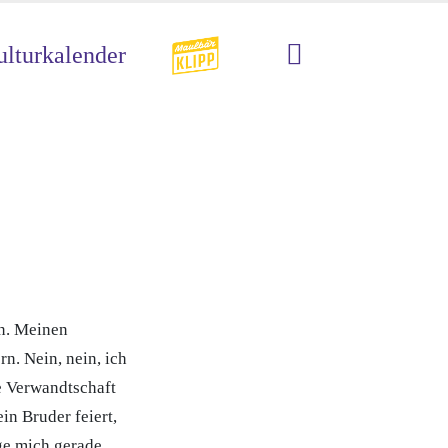
lturkalender
rn. Meinen
rn. Nein, nein, ich
ge Verwandtschaft
n Bruder feiert,
ge mich gerade,