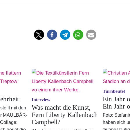
Turnbeutel
ehrheit
Ein Jahr 
Interview
Ein Jahr 
Was macht die Kunst,
tellt mit den
Fern Liberty Kallenbach
der MAULBÄR-
Foto: Stefani
Campbell?
 Collage:
haben sich u
ch geriet die
zwangsläufig