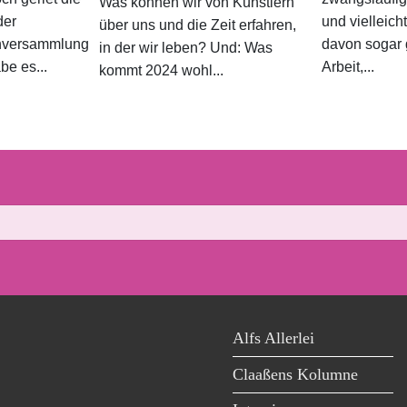
Was können wir von Künstlern
der
und vielleich
über uns und die Zeit erfahren,
enversammlung
davon sogar g
in der wir leben? Und: Was
be es...
Arbeit,...
kommt 2024 wohl...
Alfs Allerlei
Claaßens Kolumne