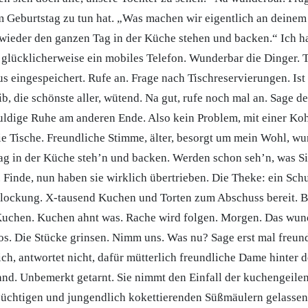
 Geburtstag zu tun hat. „Was machen wir eigentlich an deine
n wieder den ganzen Tag in der Küche stehen und backen.“ Ich h
glücklicherweise ein mobiles Telefon. Wunderbar die Dinger.
 eingespeichert. Rufe an. Frage nach Tischreservierungen. Ist 
, die schönste aller, wütend. Na gut, rufe noch mal an. Sage d
ldige Ruhe am anderen Ende. Also kein Problem, mit einer Koh
ie Tische. Freundliche Stimme, älter, besorgt um mein Wohl, wu
g in der Küche steh’n und backen. Werden schon seh’n, was S
 Finde, nun haben sie wirklich übertrieben. Die Theke: ein Sch
lockung. X-tausend Kuchen und Torten zum Abschuss bereit. Bun
 Kuchen. Kuchen ahnt was. Rache wird folgen. Morgen. Das wu
s. Die Stücke grinsen. Nimm uns. Was nu? Sage erst mal freund
ch, antwortet nicht, dafür mütterlich freundliche Dame hinter d
and. Unbemerkt getarnt. Sie nimmt den Einfall der kuchengeile
süchtigen und jungendlich kokettierenden Süßmäulern gelassen 