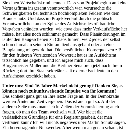
Sie einen Wirtschaftskrimi nennen. Dass von Projektbeginn an keine
Vertragsfirma insgesamt verantwortlich war, verursachte die
Schwierigkeiten bei technisch hochkomplexen Feldern wie dem
Brandschutz. Und dass im Projektverlauf durch die politisch
Verantwortlichen an der Spitze des Aufsichtsrates oft bauliche
Vorgaben verändert wurden, wie etwa dass mehr Verkaufsfläche her
müsse, hat alles noch schlimmer gemacht. Dass Planänderungen im
laufenden Baugeschehen zu Chaos führen, weiß jeder, der selbst
schon einmal an seinem Einfamilienhaus gebaut oder an einer
Bauplanung mitgewirkt hat. Die persönlichen Konsequenzen z.B.
für den früheren Vorsitzenden Wowereit hat es im Aufsichtsrat
tatsächlich nie gegeben, und ich ärgere mich auch, dass
Bürgermeister Müller und die Berliner Senatoren jetzt nach ihrem
Rückzug dort ihre Staatssekretäre statt externe Fachleute in den
Aufsichtsrat geschickt haben.
Unter uns: Sind 16 Jahre Merkel nicht genug? Denken Sie, es
können noch zukunftsweisende Impulse von ihr kommen?
Das schließt ganz gut an Ihre letzte Frage an. In der Demokratie
werden Ämter auf Zeit vergeben. Das ist auch gut so. Auf der
anderen Seite muss man sich in Zeiten der Verunsicherung auch
fragen, ob man das Team wechseln will. Wer bietet die
verlässlichere Grundlage für eine Regierungsarbeit, der man
vertrauen kann? Ich will nichts negatives über Martin Schulz sagen.
Ein hervorragender Netzwerker. Aber wenn man genau schaut, ist