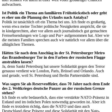
aufwachsen.
Ist Politik ein Thema am familiären Frühstückstisch oder geht
es eher um die Planung des Urlaubs nach Antalya?
Politik ist tatsächlich oft ein Thema bei uns. Ich finde es großartig,
wenn etwa meine Tochter politische Neuigkeiten anspricht, die sie
in kindgerechten, aber vor allem auch journalistisch gut gemachten
Fernsehsendungen wie Logo und Pur+ aufgenommen hat. Aber wie
die meisten Familien sprechen auch wir natürlich vor allem über die
alltäglichen Themen.
Hätten Sie nach dem Anschlag in der St. Petersburger Metro
das Brandenburger Tor in den Farben der russischen Flagge
anstrahlen lassen?
Ja, denn Sankt Petersburg hat unsere Solidarität gegen den Terror
genauso verdient wie London, Paris, Brüssel und Orlando. Auch
und gerade, weil St. Petersburg und Berlin Partnerstädte sind.
Was sagen Sie als Reserveoffizier, dass 70 Jahre nach dem Ende
des 2. Weltkrieges deutsche Panzer an der russischen Grenze
stehen?
Ich finde es sehr bedauerlich, dass eine verstärkte NATO-Präsenz in
Estland und im östlichen Polen notwendig geworden ist. Aber ich
finde es trotzdem richtig, dass die NATO und dass auch
Deutschland diese Präsenz und diese Solidarität mit den Nato-