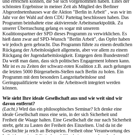
und erreichen können, die Sie sich vorgenommen haben. Eines der
schönsten Ergebnisse in meiner Zeit als Mitglied des Berliner
Abgeordnetenhauses war die Aktion "Berlin in Arbeit" , was wir im
Jahr vor der Wahl auf dem CDU Parteitag beschlossen haben. Das
Programm beinhaltete eine aktivierende Arbeitsmarktpolitik. Zu
unserer Überraschung gelang es sogar mit unserem
Koalitionspartner der SPD dieses Programm zu verwirklichen. Es
hieß dann zwar auf SPD-Wunsch "Berlin Arbeit", das Opfer haben
wir jedoch gern gebracht. Das Programm führte zu einem deutlichen
Rückgang der Arbeitslosigkeit allgemein, aber vor allem zu einem
Rückgang der Jugendarbeitslosigkeit. Entgegen dem Bundestrend!
Da weiß man dann, dass sich politisches Engagement lohnen kann.
Mir ist es zu Zeiten der schwarz-roten Koalition z.B. auch gelungen
die letzten 5000 Bürgerarbeits-Stellen nach Berlin zu holen. Ein
Programm mit dem besonders Langzeitarbeitslose und
Geringqualifizierte wieder in die Arbeitswelt integriert werden
können.
Wie sieht Ihre ideale Gesellschaft aus und wie weit sind wir
davon entfernt?
(Lacht.)
Wird das ein philosophisches Seminar? Ich denke eine
ideale Gesellschaft muss eine sein, in der sich Sicherheit und
Freiheit die Waage halten. Eine Gesellschaft die nur nach Sicherheit
strebt, geht zu Lasten der Freiheit des Einzelnen. Und da ist die
Geschichte ja reich an Beispielen. Freiheit ohne Verantwortung des