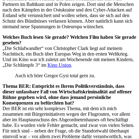
Partnern im Baltikum und in Polen zeigen. Dort sind die Menschen
nach den Kämpfen in der Ostukraine und den Cyber-Attacken auf
Estland sehr verunsichert und wollen sehen, dass sie sich auf den
Schutz des Bündnisses verlassen können. Aber natürlich kann sich
niemand neue Spannungen in Osteuropa wünschen.
Welches Buch lesen Sie gerade? Welchen Film haben Sie gerade
gesehen?
„Die Schlafwandler“ von Christopher Clark liegt auf meinem
Nachttisch, ein Buch über Europas Weg in den ersten Weltkrieg.
Und im Kino war ich zuletzt am Wochenende mit meinen Kindern,
„Die Schlümpfe 3“ im
Kino Union
.
Auch ich höre Gregor Gysi total gern zu.
Thema BER: Entspricht es Ihrem Politikverständnis, dass
dieser unfassbare Fall von Wirtschaftskriminalität auf offener
Bühne gegeben wird, ohne dass jemand persönliche
Konsequenzen zu befürchten hat?
Der BER ist ein sehr komplexes Thema, mit dem ich mich
zusammen mit Bürgerinitiativen wegen der Flugrouten, vor allem
aber im Hauptausschuss des Abgeordnetenhauses oft beschäftigt
habe. Es wurden viele Fehler gemacht, und zwar von vielen Seiten.
Für mich sind – neben der Frage, ob die Standortwahl überhaupt
sinnvoll war – vor allem zwei Probleme dafür verantwortlich, was