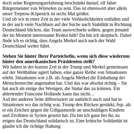
doch seine Regierungserfahrung beschränkt darauf, elf Jahre
Bürgermeister von Würselen zu sein. Das ist ehrenwert aber allein
unser Treptow-Köpenick ist sechs Mal größer.
Und ob wir in einer Zeit in der viele Verlässlichkeiten entfallen und
in der auch viele Nachbarn auf der Suche nach Stabilität in Richtung
Deutschland blicken, das Team auswechseln sollten, gegen jemand
der im Moment interessante Reden hält? Da bin ich skeptisch. Daher
finde ich es richtig, dass Angela Merkel auch nach der Wahl
Deutschland weiter führt.
Stehen Sie hinter Ihrer Parteichefin, wenn sich diese wiederum
hinter den amerikanischen Präsidenten stellt?
Wir haben in der kurzen Zeit in der Trump und Merkel gemeinsam
auf der Weltbühne agiert haben, eine ganze Reihe von Situationen
erlebt. Situationen wie z.B. als Angela Merkel die Einhaltung der
Menschenrechte angemahnt hat. Und das war absolut richtig – Sie
hat auch als einige der Wenigen, die Statur das zu können. Ein
abtretender Francoise Hollande kann das nicht…
Auf der anderen Seite differenziert sie natürlich auch und hat in
Situationen wo das richtig war, Trump den Rücken gestärkt, bsp. als
er ein Zeichen gegen die Giftgasmorde an unschuldigen Kindern
und Zivilisten in Syrien gesetzt hat. Da bin ich ganz bei ihr, zu
zeigen das Deutschland solidarisch ist. Eine kritische Solidarität ist
glaube ich die richtige Haltung