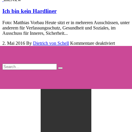
Ich bin kein Hardliner
Foto: Matthias Vorbau Heute sitzt er in mehreren Ausschüssen, unter
anderem für Verfassungsschutz, Gesundheit und Soziales, im
Ausschuss für Inneres, Sicherheit...
für
2. Mai 2016
By
Dietrich von Schell
Kommentare deaktiviert
Ich
bin
kein
Hardline
Der
Maulbä