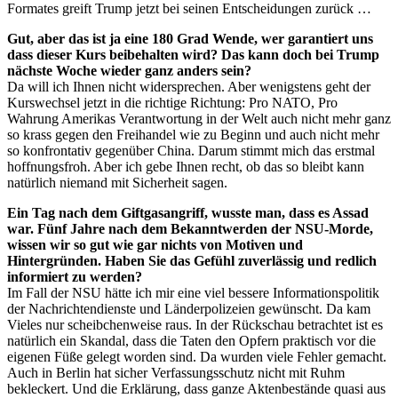
Formates greift Trump jetzt bei seinen Entscheidungen zurück …
Gut, aber das ist ja eine 180 Grad Wende, wer garantiert uns
dass dieser Kurs beibehalten wird? Das kann doch bei Trump
nächste Woche wieder ganz anders sein?
Da will ich Ihnen nicht widersprechen. Aber wenigstens geht der
Kurswechsel jetzt in die richtige Richtung: Pro NATO, Pro
Wahrung Amerikas Verantwortung in der Welt auch nicht mehr ganz
so krass gegen den Freihandel wie zu Beginn und auch nicht mehr
so konfrontativ gegenüber China. Darum stimmt mich das erstmal
hoffnungsfroh. Aber ich gebe Ihnen recht, ob das so bleibt kann
natürlich niemand mit Sicherheit sagen.
Ein Tag nach dem Giftgasangriff, wusste man, dass es Assad
war. Fünf Jahre nach dem Bekanntwerden der NSU-Morde,
wissen wir so gut wie gar nichts von Motiven und
Hintergründen. Haben Sie das Gefühl zuverlässig und redlich
informiert zu werden?
Im Fall der NSU hätte ich mir eine viel bessere Informationspolitik
der Nachrichtendienste und Länderpolizeien gewünscht. Da kam
Vieles nur scheibchenweise raus. In der Rückschau betrachtet ist es
natürlich ein Skandal, dass die Taten den Opfern praktisch vor die
eigenen Füße gelegt worden sind. Da wurden viele Fehler gemacht.
Auch in Berlin hat sicher Verfassungsschutz nicht mit Ruhm
bekleckert. Und die Erklärung, dass ganze Aktenbestände quasi aus