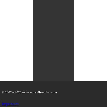
Veranstalter
Maulbeer-
Autoren
Maulbeer-
Archiv
Unterstützer
Maulbär-
Whistleblowing
© 2007 – 2026 /// www.maulbeerblatt.com
Impressum