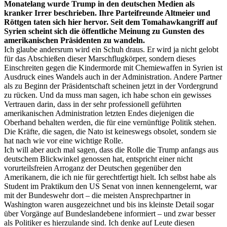
Monatelang wurde Trump in den deutschen Medien als
kranker Irrer beschrieben. Ihre Parteifreunde Altmeier und
Röttgen taten sich hier hervor. Seit dem Tomahawkangriff auf
Syrien scheint sich die öffentliche Meinung zu Gunsten des
amerikanischen Präsidenten zu wandeln.
Ich glaube andersrum wird ein Schuh draus. Er wird ja nicht gelobt
für das Abschießen dieser Marschflugkörper, sondern dieses
Einschreiten gegen die Kindermorde mit Chemiewaffen in Syrien ist
Ausdruck eines Wandels auch in der Administration. Andere Partner
als zu Beginn der Präsidentschaft scheinen jetzt in der Vordergrund
zu rücken. Und da muss man sagen, ich habe schon ein gewisses
Vertrauen darin, dass in der sehr professionell geführten
amerikanischen Administration letzten Endes diejenigen die
Oberhand behalten werden, die für eine vernünftige Politik stehen.
Die Kräfte, die sagen, die Nato ist keineswegs obsolet, sondern sie
hat nach wie vor eine wichtige Rolle.
Ich will aber auch mal sagen, dass die Rolle die Trump anfangs aus
deutschem Blickwinkel genossen hat, entspricht einer nicht
vorurteilsfreien Arroganz der Deutschen gegenüber den
Amerikanern, die ich nie für gerechtfertigt hielt. Ich selbst habe als
Student im Praktikum den US Senat von innen kennengelernt, war
mit der Bundeswehr dort – die meisten Ansprechpartner in
Washington waren ausgezeichnet und bis ins kleinste Detail sogar
über Vorgänge auf Bundeslandebene informiert – und zwar besser
als Politiker es hierzulande sind. Ich denke auf Leute diesen