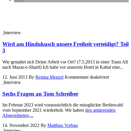
Interview
Wird am Hindukusch unsere Freiheit verteidigt? Teil
3
Wie gestaltet sich Deine Arbeit vor Ort? (7.5.2013 in einer Trans All
nach Mazar-e-Sharif) Ich habe vor unserem Hotel in Kabul eine...
für
12. Juni 2013
By
Regina Menzel
Kommentare deaktiviert
Wird
Interview
am
Hindukusc
Sechs Fragen an Tom Schreiber
unsere
Freiheit
Im Februar 2023 wird voraussichtlich die missglückte Berlinwahl
verteidigt?
vom September 2021 wiederholt. Wir haben
den amtierenden
Teil
Abgeordneten,...
3
14. November 2022
By
Matthias Vorbau
Interview